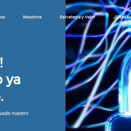
ios
Nosotros
Estrategia y Valor
¿Estás b
!
 ya
.
ivado nuestro