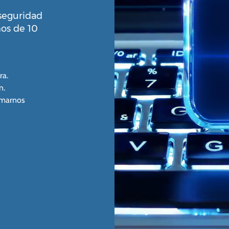
rseguridad
os de 10
ra.
n.
lamarnos